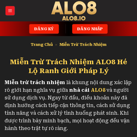
Bỏ
qua
nội
dung
ĐĂNG KÝ
ĐĂNG NHẬP
Trang Chủ
»
Miễn Trừ Trách Nhiệm
Miễn Trừ Trách Nhiệm ALO8 Hé
Lộ Ranh Giới Pháp Lý
Miễn trừ trách nhiệm
là khung nội dung xác lập
rõ giới hạn nghĩa vụ giữa
nhà cái
ALO8
và người
sử dụng dịch vụ. Ngay từ đầu, điều khoản này đã
định hướng cách tiếp cận thông tin, cách sử dụng
tính năng và cách xử lý tình huống phát sinh. Khi
được trình bày minh bạch, mọi hoạt động đều vận
hành theo trật tự rõ ràng.